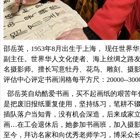
邵岳英，1953年8月出生于上海， 现任世
副主任。世界华人文化使者、海上丝绸之路
名摄影师。擅长写意牡丹、花鸟、雕刻、摄
评估中心评定书画润格每平方尺：20000--30
邵岳英自幼酷爱书画，买不起画纸的艰苦年
是把废旧报纸重复使用，坚持练习，笔耕不
插队落户当知青，没有机会深造，后来成家
画…在工会退休后，她参加书画班，加入摄
至今，拜访名家和向优秀老师学习，博采众