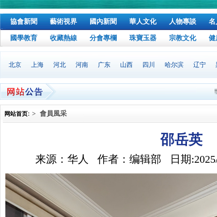
協會新聞
藝術視界
國內新聞
華人文化
人物專談
名
國學教育
收藏熱線
分會專欄
珠寶玉器
宗教文化
健
北京
上海
河北
河南
广东
山西
四川
哈尔滨
辽宁
世界
本协
: > 會員風采
网站首页
邵岳英
来源：华人 作者：编辑部 日期:2025/3/29