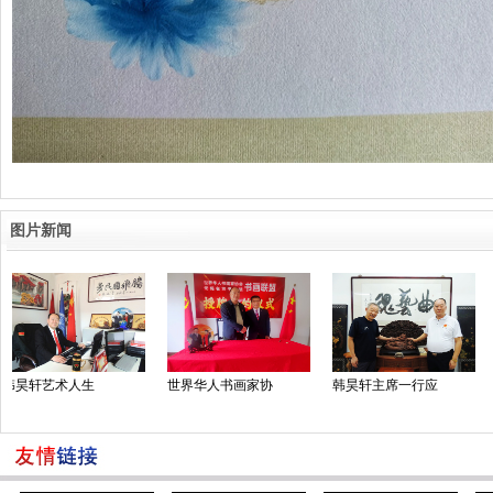
图片新闻
术人生
世界华人书画家协
韩昊轩主席一行应
世界华