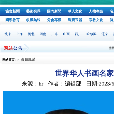
協會新聞
藝術視界
國內新聞
華人文化
人物專談
名
國學教育
收藏熱線
分會專欄
珠寶玉器
宗教文化
健
北京
上海
河北
河南
广东
山西
四川
哈尔滨
辽宁
世界华
本协会
: > 會員風采
网站首页
世界华人书画名家
来源：hr 作者：编辑部 日期:2023/6/28