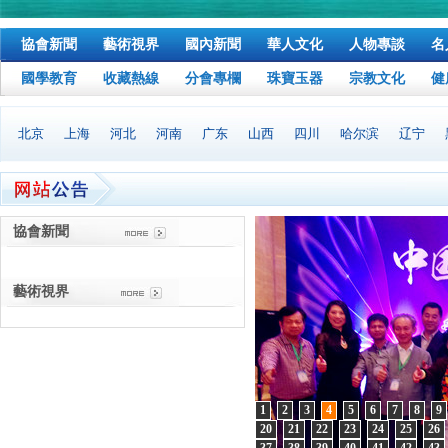
協會新聞
藝術視界
國內新聞
華人文化
人物專談
名
國學教育
收藏熱線
分會專欄
珠寶玉器
宗教文化
健
北京
上海
河北
河南
广东
山西
四川
哈尔滨
辽宁
協會新聞
藝術視界
1
2
3
4
5
6
7
8
9
20
21
22
23
24
25
26