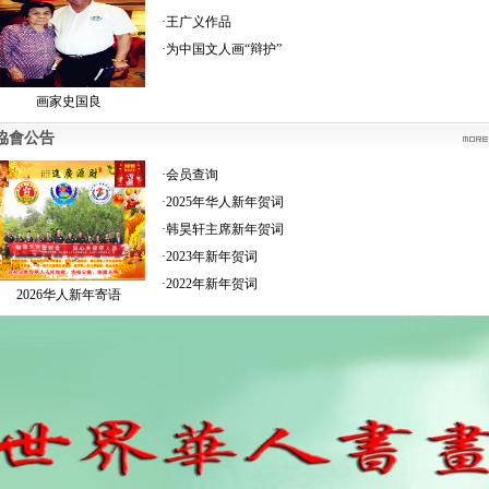
·
王广义作品
·
为中国文人画“辩护”
画家史国良
會公告
·
会员查询
·
2025年华人新年贺词
·
韩昊轩主席新年贺词
·
2023年新年贺词
·
2022年新年贺词
2026华人新年寄语