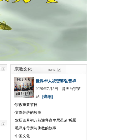
宗教文化
世界华人祝贺释弘音禅
2020年7月5日，是天台宗第
[详细]
46...
·
宗教重要节日
·
文殊菩萨的故事
·
农历四月初八恭迎释迦牟尼圣诞 祈愿
·
毛泽东母亲与佛教的故事
·
中国文化