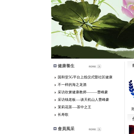
健康養生
華
国和堂5G平台上线仪式暨社区健康
不一样的海之龙酒
采访吹箫健康教师———曹峰豪
采访钱老板—-谈天机山人曹峰豪
茉莉花茶—-茶中之王
长寿歌
作
會員風采