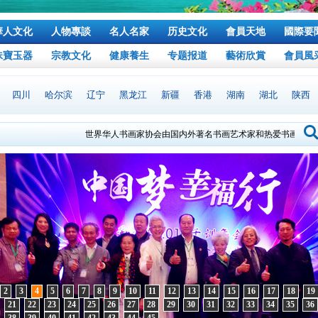
華人文化
人物專談
名人名家
历史文化
會員天地
國際要
珠寶玉器
宗教文化
健康養生
专题报道
藝術欣賞
會員風
四川
哈尔滨
辽宁
黑龙江
新疆
香港
湖南
湖北
陕西
世界华人书画家协会由国内外著名书画艺术家和热爱书画艺术的社
本协会宗旨：是“弘扬世界华人书画艺术，促进国际文化交流”。
2
3
4
5
6
7
8
9
10
11
12
13
14
15
16
17
18
19
21
22
23
24
25
26
27
28
29
30
31
32
33
34
35
36