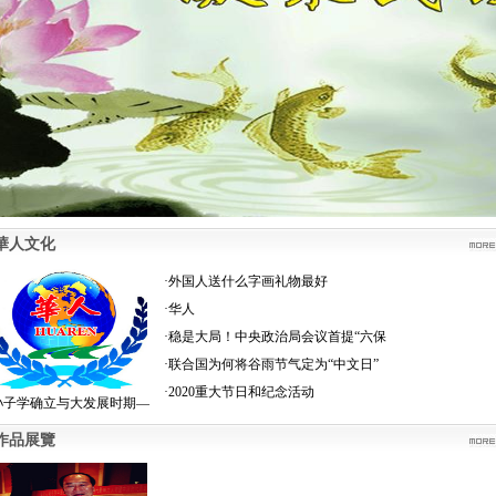
人文化
·
外国人送什么字画礼物最好
·
华人
·
稳是大局！中央政治局会议首提“六保
·
联合国为何将谷雨节气定为“中文日”
·
2020重大节日和纪念活动
孙子学确立与大发展时期—
品展覽