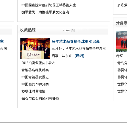
·
中國國畫院常務副院長王斌藝術人生
·
多彩
·
拥军爱民、助推强军梦文化交流
分
收藏熱線
主
马年艺术品春拍全球渐次启幕
联合国
三月起，马年艺术品春拍在全球渐次
[详细]
启幕。从东京...
考察
·
2013拍卖业蓝皮书发布
·
青岛
·
青铜器名称及种类
·
韩昊
·
中国青铜器发展史
·
韩昊
·
中国画的20种分类
·
世界
·
妙联佳对养性情
·
世界
·
钻石与锆石的区别有哪些