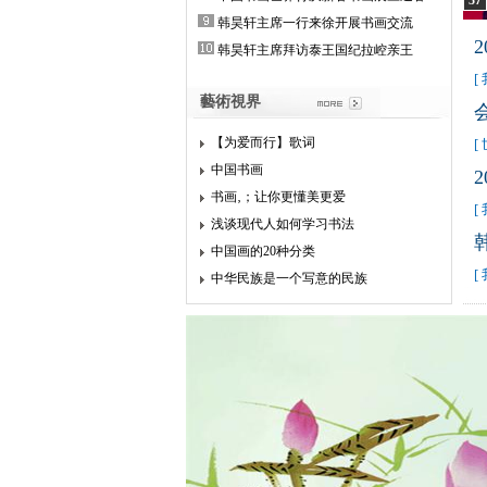
37
韩昊轩主席一行来徐开展书画交流
韩昊轩主席拜访泰王国纪拉崆亲王
[
藝術視界
【为爱而行】歌词
[
中国书画
书画‚；让你更懂美更爱
[
浅谈现代人如何学习书法
中国画的20种分类
[
中华民族是一个写意的民族