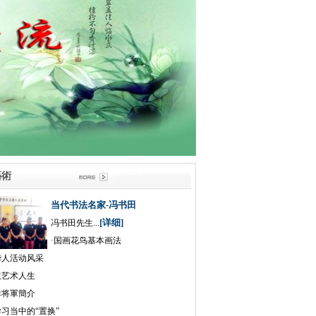
畫藝術
当代书法名家-冯书田
[详细]
冯书田先生...
·
国画花鸟基本画法
华人活动风采
生艺术人生
孝将軍簡介
习当中的“置换”