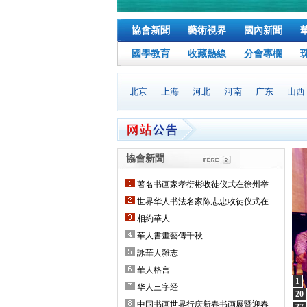
協會新聞
藝術視界
國內新聞
國學教育
收藏熱線
分會專欄
北京
上海
河北
河南
广东
山西
協會新聞
著名书画家孝衍彬收徒仪式在徐州举
世界华人书法名家陈志忠收徒仪式在
相約華人
華人書畫藝傳千秋
詠華人雜志
華人格言
1
华人三字经
20
中国书画世界行庆新春书画展暨迎春