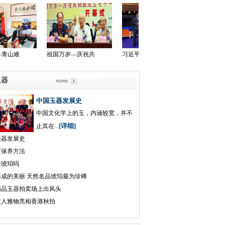
韩昊轩主席应邀到
《华人》杂志社与
韩昊轩艺术人生
寶玉器
中国玉器发展史
中国文化学上的玉，内涵较宽，并不
[详细]
止其在...
瓷器发展史
石保养方法
是琥珀吗
成的美丽 天然名品琥珀最为珍稀
精品玉器拍卖场上出风头
文人雅物亮相香港秋拍