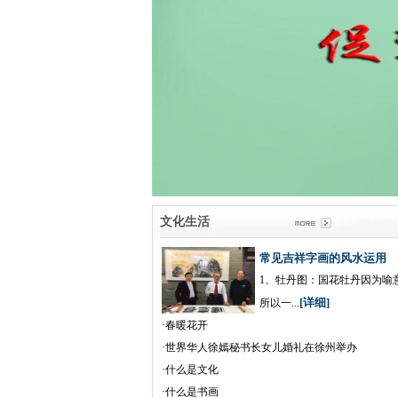
文化生活
常见吉祥字画的风水运用
1、牡丹图：国花牡丹因为喻
[详细]
所以一...
·
春暖花开
·
世界华人徐嫣秘书长女儿婚礼在徐州举办
·
什么是文化
·
什么是书画