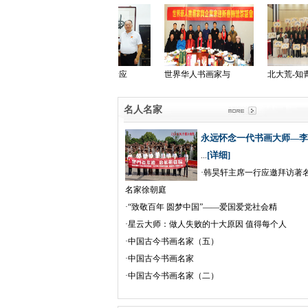
北大荒-知青岁月
“致敬百年 圆梦
“致敬百年 圆梦
名人名家
永远怀念一代书画大师—李
[详细]
...
·
韩昊轩主席一行应邀拜访著
名家徐朝庭
·
“致敬百年 圆梦中国”——爱国爱党社会精
·
星云大师：做人失败的十大原因 值得每个人
·
中国古今书画名家（五）
·
中国古今书画名家
·
中国古今书画名家（二）