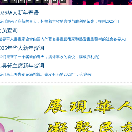
38
39
40
41
42
43
44
45
2026华人新年寄语
 我们迎来了崭新的春天，怀揣着丰收的喜悦与胜利的荣光，挥别2025年]
会员查询
 世界華人書畫家協會由國內外著名書畫藝術家和熱愛書畫藝術的社會各界人]
2025年华人新年贺词
 我们迎来了一个崭新的春天，满怀丰收的喜悦，满载胜利的]
韩昊轩主席新年贺词
 我们马上将告别充满挑战、奋发有为的2023年，会迎来]