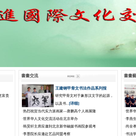
書畫交流
書
王建钢甲骨文书法作品系列报
意富贵
研究甲骨文对于象形汉文字的起源，
[详细]
以及书...
·
热烈祝贺当代实力派画家—唐鹏高个人画展隆
·
世界
·
世界华人文化交流活动在北京举办
·
李燕
·
韩昊轩主席应邀到北京新华融媒书画院参观考
·
尚全
·
李墨院长应邀赴艺品同盟考察
·
书法学