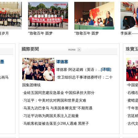
李振家——青山难
祖国万岁—庆祝共
习近平同美国总统
國際要聞
珠
墨
谭德塞
[详细]
谭德塞·阿达诺姆（英语：...
名画马
·
世卫组织总干事谭德赛呼吁：二十
国集团继续
·
中国
·
金砖五国同意建应急基金 中国拟承担大部分
·
石榴
·
习近平：中美对抗对两国和世界是灾难
·
蜜蜡
·
马英九访巴拿马 与美国务卿克里“不期而遇
·
千年形
·
习近平访韩为两国关系注入正能量
·
宫廷
·
马航客机疑被击落至少298人遇难 黑匣子
·
古代