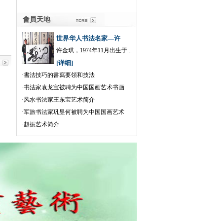
會員天地
世界华人书法名家—许
许金琪，1974年11月出生于...
[详细]
·
書法技巧的書寫要領和技法
·
书法家袁龙宝被聘为中国国画艺术书画
·
风水书法家王东宝艺术简介
·
军旅书法家巩昱何被聘为中国国画艺术
·
赵振艺术简介